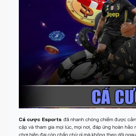
Cá cược Esports
đã nhanh chóng chiếm được cảm 
cập và tham gia mọi lúc, mọi nơi, đáp ứng hoàn hảo n
chơi hiện đại còn chần chừ gì mà không theo dõi ngay