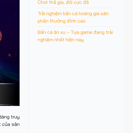
Chơi thả gia, đổi cực đã
Trải nghiệm bắn cá hoàng gia săn
phần thưởng đỉnh cao
Bắn cá ăn xu – Tựa game đang trải
nghiệm nhất hiện nay
dàng truy
t của sân