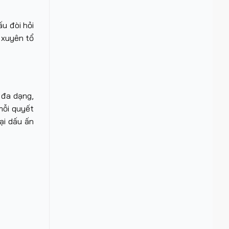
u đòi hỏi
g xuyên tổ
 đa dạng,
mỗi quyết
ại dấu ấn