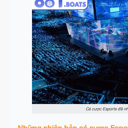
Cá cược Esports đã n
Những phiên bản cá cược Espor