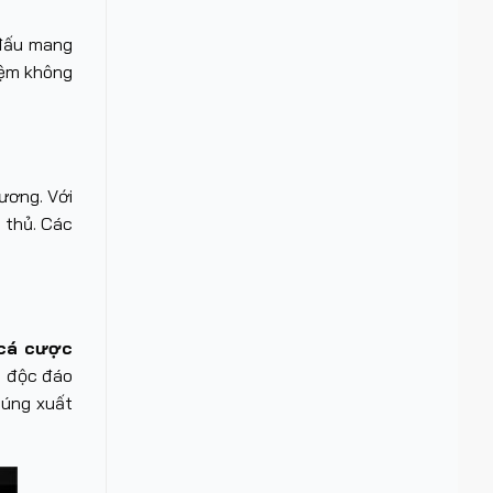
 đấu mang
iệm không
ương. Với
 thủ. Các
cá cược
ểm độc đáo
súng xuất