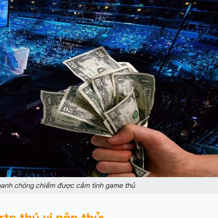
hanh chóng chiếm được cảm tình game thủ
ts thú vị nên thử